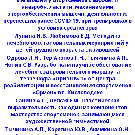
анаэробн. лактатн. механизмами
энергообеспечения мышечн. деятельности,
перенесших ранее COVID-19, при тренировках в
условиях среднегорья
Лунина Н.В., Любимова Е.Д. Методика
лечебно-восстановительных мероприятий у
детей грудного возраста с кривошеей
Одрова Л.Н., Тер-Акопов Г.Н., Тычинина А.П.,
Нопин С.В. Разработка и научное обоснование
лечебно-оздоровительного маршрута
терренкура «Орион № 1» от центра
реабилитации и восстановления спортсменов
«Орион» в г. Кисловодске
Санина А.С., Легкая Е.Ф. Пластическая
выразительность как один из компонентов
мастерства спортсменок, занимающихся
художественной гимнастикой
Тычинина А.П., Корягина Ю.В., Акимкина О.Н.