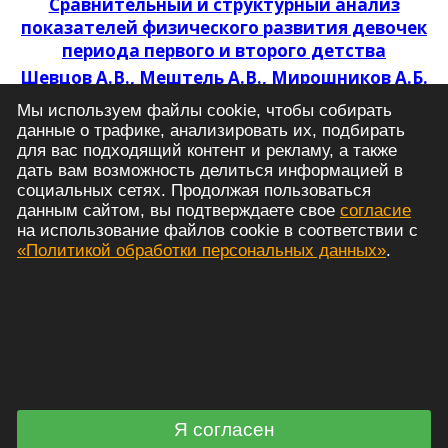
Сравнительный и структурный анализ
показателей физического развития девочек
периода первого и второго детства
Шевцов А.В., Мештель А.В., Мирошников А.Б.
Влияние кластерных сетов при тренировках с
Мы используем файлы cookie, чтобы собирать
отягощениями на силовые показатели
данные о трафике, анализировать их, подбирать
спортсменов: зонтичный обзор
для вас подходящий контент и рекламу, а также
систематических обзоров и мета-анализов
дать вам возможность делиться информацией в
социальных сетях. Продолжая пользоваться
Политика обработки персональных данных
данным сайтом, вы подтверждаете свое
согласие
© 2021 - 2026 Российский журнал спортивной
на использование файлов cookie в соответствии с
науки: медицина, физиология, тренировка
«Политикой обработки персональных данных»
.
Архив номеров
Аннотации и ключевые слова
Редакционная коллегия
Редакционная политика
Этика публикаций
Авторы
Я согласен
Правила для авторов