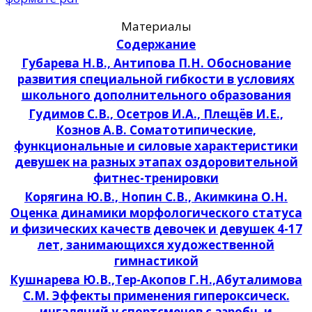
Материалы
Содержание
Губарева Н.В., Антипова П.Н. Обоснование
развития специальной гибкости в условиях
школьного дополнительного образования
Гудимов С.В., Осетров И.А., Плещёв И.Е.,
Кознов А.В. Соматотипические,
функциональные и силовые характеристики
девушек на разных этапах оздоровительной
фитнес-тренировки
Корягина Ю.В., Нопин С.В., Акимкина О.Н.
Оценка динамики морфологического статуса
и физических качеств девочек и девушек 4-17
лет, занимающихся художественной
гимнастикой
Кушнарева Ю.В.,Тер-Акопов Г.Н.,Абуталимова
С.М. Эффекты применения гипероксическ.
ингаляций у спортсменов с аэробн. и