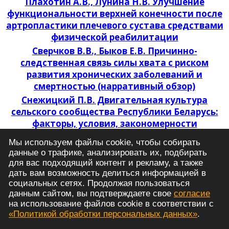
Плахотин А.В., Лунина Н.В. Улучшение
функциональности верхней конечности после
артропластики плечевого сустава средствами
физической реабилитации
Сверчков В.В., Быков Е.В. Причинно-
следственная связь силы хвата с риском
развития хронических заболеваний и
смертностью (нарративный обзор)
Снежицкий П.В. Двигательная культура
сельского сообщества Республики Беларусь:
факторы, условия, закономерности
Собчук И.В. Восстановление функции ходьбы
Мы используем файлы cookie, чтобы собирать
у лиц пожилого возраста с сахарным
данные о трафике, анализировать их, подбирать
диабетом 2 типа после ампутации средней
для вас подходящий контент и рекламу, а также
трети голени
дать вам возможность делиться информацией в
социальных сетях. Продолжая пользоваться
Политика обработки персональных данных
данным сайтом, вы подтверждаете свое
согласие
© 2021 - 2026 Российский журнал спортивной
на использование файлов cookie в соответствии с
науки: медицина, физиология, тренировка
«Политикой обработки персональных данных»
.