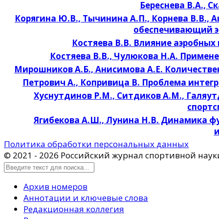
Береснева В.А., 
Корягина Ю.В., Тычинина А.П., Корнева В.В.
обеспечивающий эф
Костяева В.В. Влияние аэробных
Костяева В.В., Чулюкова Н.А. Примен
Мирошников А.Б., Анисимова А.Е. Количестве
Петрович А., Копривица В. Проблема инте
Хуснутдинов Р.М., Ситдиков А.М., Галяу
спортс
Ягибекова А.Ш., Лунина Н.В. Динамика ф
и
Политика обработки персональных данных
© 2021 - 2026 Российский журнал спортивной наук
Архив номеров
Аннотации и ключевые слова
Редакционная коллегия