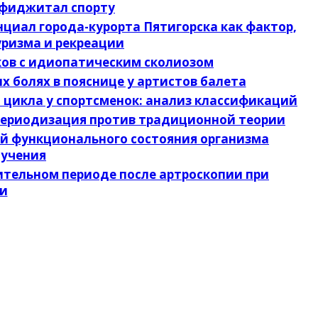
о фиджитал спорту
нциал города-курорта Пятигорска как фактор,
уризма и рекреации
тков с идиопатическим сколиозом
х болях в пояснице у артистов балета
о цикла у спортсменок: анализ классификаций
 периодизация против традиционной теории
тей функционального состояния организма
бучения
вительном периоде после артроскопии при
ии