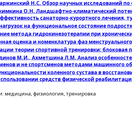
Скаржинский Н.С. Обзор научных исследований п
, Акимкина О.Н. Ландшафтно-климатический поте
фективность санаторно-курортного лечения, т
 нагрузок на функциональное состояние подрос
ение метода гидрокинезотерапии при хронически
нная оценка и номенклатура фаз менструальног
грации теории спортивной тренировки: блоковая
тдинов М.И., Ахметшина Л.М. Анализ особеннос
менов и не спортсменов методами машинного о
ункциональности коленного сустава в восстано
спользовании средств физической реабилитац
и: медицина, физиология, тренировка